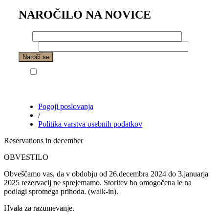
NAROČILO NA NOVICE
Ime
Email
Vaše podatke bomo uporabili za namen
pošiljanja odgovora na vaše vprašanje in obdelovali
v skladu s pogoji poslavanja
Pogoji poslovanja
/
Politika varstva osebnih podatkov
Reservations in december
OBVESTILO
Obveščamo vas, da v obdobju od 26.decembra 2024 do 3.januarja
2025 rezervacij ne sprejemamo. Storitev bo omogočena le na
podlagi sprotnega prihoda. (walk-in).
Hvala za razumevanje.