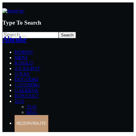
Type To Search
Altroke
DOMOV
MENI
KOSILO
ZA NA POT
O NAS
DOGODKI
CATERING
GALERIJA
KONTAKT
SLO
SLO
ENG
REZERVIRAJTE